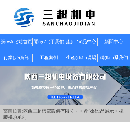
網(wǎng)站首頁
關(guān)于我們
產(chǎn)品中心
新聞中心
行業(yè)資訊
(yè)
工程案例
生產(chǎn)現場
聯(lián)系我們
(chǎng)
當前位置:
陜西三超機電設備有限公司
>
產(chǎn)品展示
>
橡
膠接頭系列