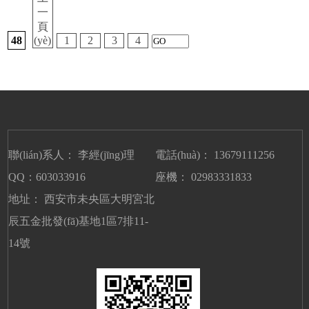
一
頁
48
(yè)
1
2
3
4
聯(lián)系人： 李經(jīng)理
電話(huà)： 13679111256
QQ：603033916
座機： 02983331833
地址： 西安市未央區大明宮北
辰五金批發(fā)基地1區7排11-
14號