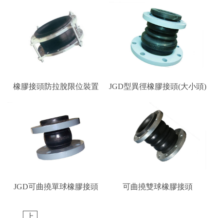
橡膠接頭防拉脫限位裝置
JGD型異徑橡膠接頭(大小頭)
JGD可曲撓單球橡膠接頭
可曲撓雙球橡膠接頭
上