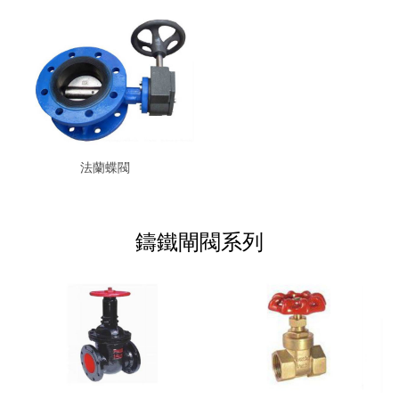
法蘭蝶閥
鑄鐵閘閥系列