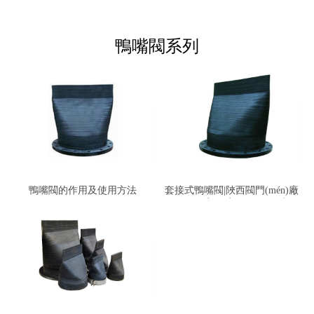
鴨嘴閥系列
鴨嘴閥的作用及使用方法
套接式鴨嘴閥|陜西閥門(mén)廠
(chǎng)家|西安閥門(mén)廠
(chǎng)家