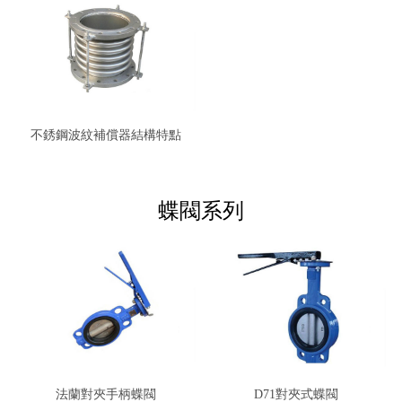
不銹鋼波紋補償器結構特點
(diǎn)
蝶閥系列
法蘭對夾手柄蝶閥
D71對夾式蝶閥