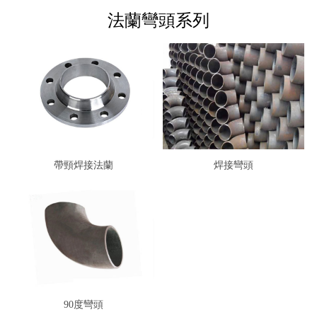
法蘭彎頭系列
帶頸焊接法蘭
焊接彎頭
90度彎頭