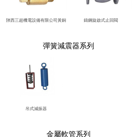
陜西三超機電設備有限公司黃銅
鑄鋼旋啟式止回閥
絲扣止回閥
彈簧減震器系列
吊式減振器
金屬軟管系列