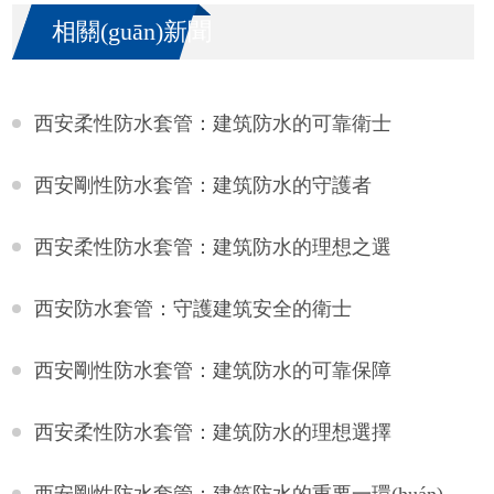
相關(guān)新聞
西安柔性防水套管：建筑防水的可靠衛士
西安剛性防水套管：建筑防水的守護者
西安柔性防水套管：建筑防水的理想之選
西安防水套管：守護建筑安全的衛士
西安剛性防水套管：建筑防水的可靠保障
西安柔性防水套管：建筑防水的理想選擇
西安剛性防水套管：建筑防水的重要一環(huán)