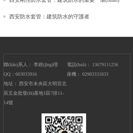
西安防水套管：建筑防水的守護者
聯(lián)系人： 李經(jīng)理
電話(huà)： 13679111256
QQ：603033916
座機： 02983331833
地址： 西安市未央區大明宮北
辰五金批發(fā)基地1區7排11-
14號