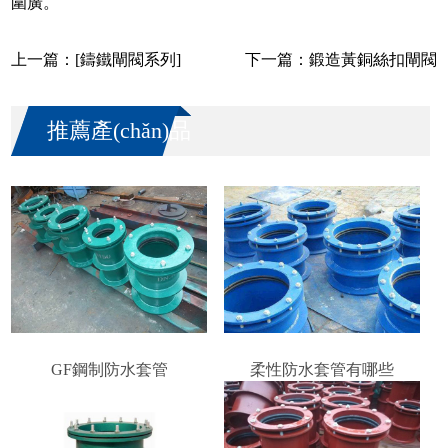
圍廣。
上一篇：
[鑄鐵閘閥系列]
下一篇：
鍛造黃銅絲扣閘閥
推薦產(chǎn)品
GF鋼制防水套管
柔性防水套管有哪些