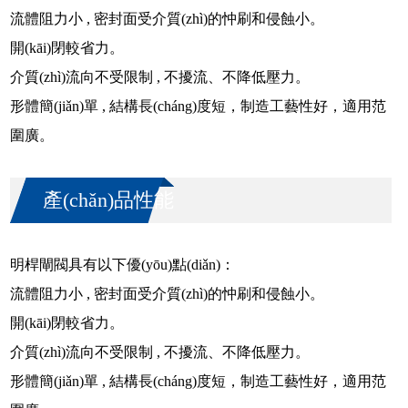
流體阻力小 , 密封面受介質(zhì)的忡刷和侵蝕小。
開(kāi)閉較省力。
介質(zhì)流向不受限制 , 不擾流、不降低壓力。
形體簡(jiǎn)單 , 結構長(cháng)度短，制造工藝性好，適用范
圍廣。
產(chǎn)品性能
明桿閘閥具有以下優(yōu)點(diǎn)：
流體阻力小 , 密封面受介質(zhì)的忡刷和侵蝕小。
開(kāi)閉較省力。
介質(zhì)流向不受限制 , 不擾流、不降低壓力。
形體簡(jiǎn)單 , 結構長(cháng)度短，制造工藝性好，適用范