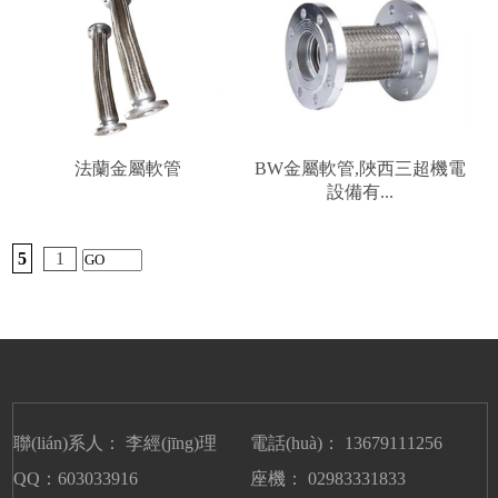
法蘭金屬軟管
BW金屬軟管,陜西三超機電
設備有...
5
1
聯(lián)系人： 李經(jīng)理
電話(huà)： 13679111256
QQ：603033916
座機： 02983331833