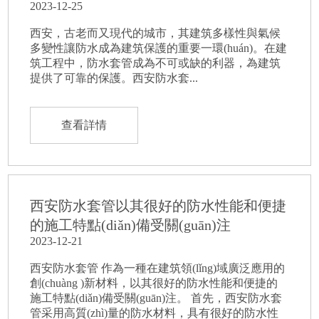
2023-12-25
西安，古老而又現代的城市，其建筑多樣性與氣候
多變性讓防水成為建筑保護的重要一環(huán)。在建
筑工程中，防水套管成為不可或缺的利器，為建筑
提供了可靠的保護。西安防水套...
查看詳情
西安防水套管以其很好的防水性能和便捷
的施工特點(diǎn)備受關(guān)注
2023-12-21
西安防水套管 作為一種在建筑領(lǐng)域廣泛應用的
創(chuàng )新材料，以其很好的防水性能和便捷的
施工特點(diǎn)備受關(guān)注。 首先，西安防水套
管采用高質(zhì)量的防水材料，具有很好的防水性