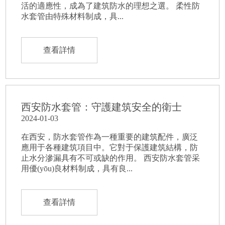
活的適應性，成為了建筑防水的理想之選。 柔性防
水套管由特殊材料制成，具...
查看詳情
西安防水套管：守護建筑安全的衛士
2024-01-03
在西安，防水套管作為一種重要的建筑配件，廣泛
應用于各種建筑項目中。它對于保護建筑結構，防
止水分滲漏具有不可或缺的作用。 西安防水套管采
用優(yōu)良材料制成，具有良...
查看詳情