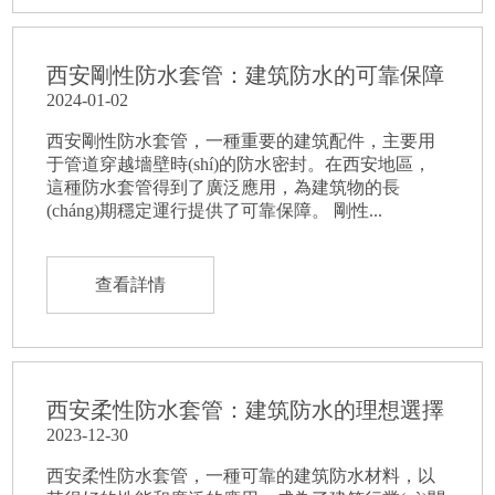
西安剛性防水套管：建筑防水的可靠保障
2024-01-02
西安剛性防水套管，一種重要的建筑配件，主要用
于管道穿越墻壁時(shí)的防水密封。在西安地區，
這種防水套管得到了廣泛應用，為建筑物的長
(cháng)期穩定運行提供了可靠保障。 剛性...
查看詳情
西安柔性防水套管：建筑防水的理想選擇
2023-12-30
西安柔性防水套管，一種可靠的建筑防水材料，以