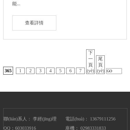
能...
查看詳情
下
一
尾
頁
頁
365
1
2
3
4
5
6
7
(yè)
(yè)
聯(lián)系人： 李經(jīng)理
電話(huà)： 13679111256
QQ：603033916
座機： 02983331833